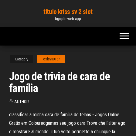
Skip
título kriss sv 2 slot
to
bgoplfr.web.app
the
content
Category
Posley30157
Jogo de trivia de cara de
família
By
AUTHOR
classificar a minha cara de família de telhas - Jogos Online
Gratis em Colouredgames seu jogo cara Trova che l'alter ego
e mostrare al mondo. il tuo volto permette a chiunque la