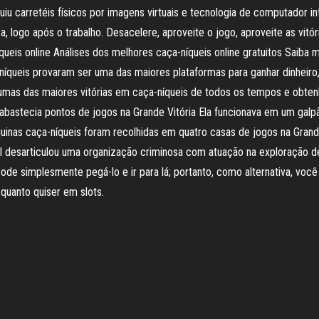
iu carretéis físicos por imagens virtuais e tecnologia de computador in
 logo após o trabalho. Desacelere, aproveite o jogo, aproveite as vitór
ueis online Análises dos melhores caça-níqueis online gratuitos Saiba 
níqueis provaram ser uma das maiores plataformas para ganhar dinheiro
umas das maiores vitórias em caça-níqueis de todos os tempos e obtenha
 abastecia pontos de jogos na Grande Vitória Ela funcionava em um galpã
nas caça-níqueis foram recolhidas em quatro casas de jogos na Grande V
al desarticulou uma organização criminosa com atuação na exploração de 
de simplesmente pegá-lo e ir para lá; portanto, como alternativa, você 
 quanto quiser em slots.