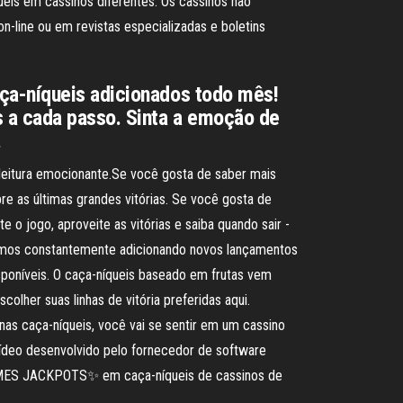
ueis em cassinos diferentes. Os cassinos não
-line ou em revistas especializadas e boletins
aça-níqueis adicionados todo mês!
s a cada passo. Sinta a emoção de
.
 leitura emocionante.Se você gosta de saber mais
bre as últimas grandes vitórias. Se você gosta de
 o jogo, aproveite as vitórias e saiba quando sair -
tamos constantemente adicionando novos lançamentos
poníveis. O caça-níqueis baseado em frutas vem
er suas linhas de vitória preferidas aqui.
nas caça-níqueis, você vai se sentir em um cassino
vídeo desenvolvido pelo fornecedor de software
ENORMES JACKPOTS✨ em caça-níqueis de cassinos de