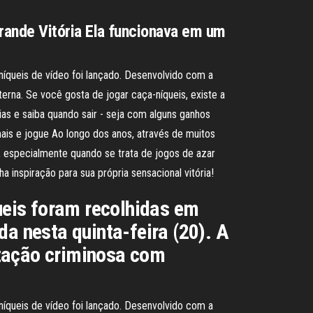
Grande Vitória Ela funcionava em um
-níqueis de vídeo foi lançado. Desenvolvido com a
terna. Se você gosta de jogar caça-níqueis, existe a
ias e saiba quando sair - seja com alguns ganhos
mais e jogue Ao longo dos anos, através de muitos
, especialmente quando se trata de jogos de azar
 inspiração para sua própria sensacional vitória!
ueis foram recolhidas em
da nesta quinta-feira (20). A
ização criminosa com
-níqueis de vídeo foi lançado. Desenvolvido com a