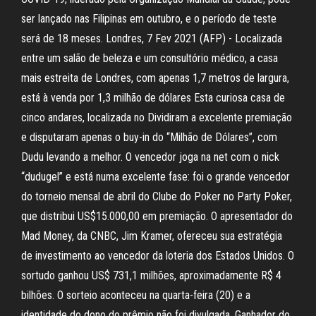
ser lançado nas Filipinas em outubro, e o período de teste
será de 18 meses. Londres, 7 Fev 2021 (AFP) - Localizada
entre um salão de beleza e um consultório médico, a casa
mais estreita de Londres, com apenas 1,7 metros de largura,
está à venda por 1,3 milhão de dólares Esta curiosa casa de
cinco andares, localizada no Dividiram a excelente premiação
e disputaram apenas o buy-in do “Milhão de Dólares”, com
Dudu levando a melhor. O vencedor joga na net com o nick
“dudugel” e está numa excelente fase: foi o grande vencedor
do torneio mensal de abril do Clube do Poker no Party Poker,
que distribui US$15.000,00 em premiação. O apresentador do
Mad Money, da CNBC, Jim Kramer, ofereceu sua estratégia
de investimento ao vencedor da loteria dos Estados Unidos. O
sortudo ganhou US$ 731,1 milhões, aproximadamente R$ 4
bilhões. O sorteio aconteceu na quarta-feira (20) e a
identidade do dono do prêmio não foi divulgada. Ganhador do