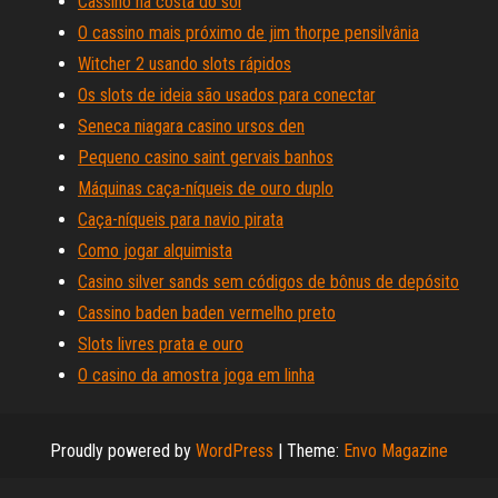
Cassino na costa do sol
O cassino mais próximo de jim thorpe pensilvânia
Witcher 2 usando slots rápidos
Os slots de ideia são usados ​​para conectar
Seneca niagara casino ursos den
Pequeno casino saint gervais banhos
Máquinas caça-níqueis de ouro duplo
Caça-níqueis para navio pirata
Como jogar alquimista
Casino silver sands sem códigos de bônus de depósito
Cassino baden baden vermelho preto
Slots livres prata e ouro
O casino da amostra joga em linha
Proudly powered by
WordPress
|
Theme:
Envo Magazine