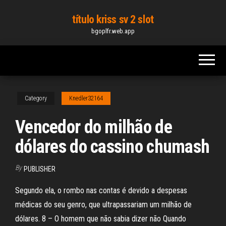
Skip
título kriss sv 2 slot
to
bgoplfr.web.app
the
content
Category
Knedler32164
Vencedor do milhão de
dólares do cassino chumash
By
PUBLISHER
Segundo ela, o rombo nas contas é devido a despesas
médicas do seu genro, que ultrapassariam um milhão de
dólares. 8 – O homem que não sabia dizer não Quando