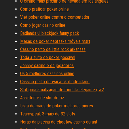
O casino mais próximo de nevada em los angeles
Como praticar poker online
Viet poker online contra o computador
Como jogar casino online
Badlands ul blackjack fanny pack
Mesas de poker nebraska móveis mart
Cassino perto de little rock arkansas
Toda a suíte de poker possível
Johnny casino e os jogadores
Os 5 melhores cassinos online
Cassino perto de warwick rhode island
Slot para atualização de mochila elegante gw2
Assistente de slot de oz
Lista de mãos de poker melhores piores
Teamspeak 3 mais de 32 slots
Horas da piscina do choctaw casino durant