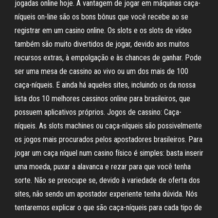
jogadas online hoje. A vantagem de jogar em máquinas caça-
níqueis on-line são os bons bônus que você recebe ao se
registrar em um casino online. Os slots e os slots de vídeo
também são muito divertidos de jogar, devido aos muitos
recursos extras, à empolgação e às chances de ganhar. Pode
ser uma mesa de cassino ao vivo ou um dos mais de 100
caça-níqueis. E ainda há aqueles sites, incluindo os da nossa
lista dos 10 melhores cassinos online para brasileiros, que
possuem aplicativos próprios. Jogos de cassino: Caça-
níqueis. As slots machines ou caça-níqueis são possivelmente
os jogos mais procurados pelos apostadores brasileiros. Para
jogar um caça níquel num casino físico é simples: basta inserir
uma moeda, puxar a alavanca e rezar para que você tenha
sorte. Não se preocupe se, devido à variedade de oferta dos
sites, não sendo um apostador experiente tenha dúvida. Nós
tentaremos explicar o que são caça-níqueis para cada tipo de