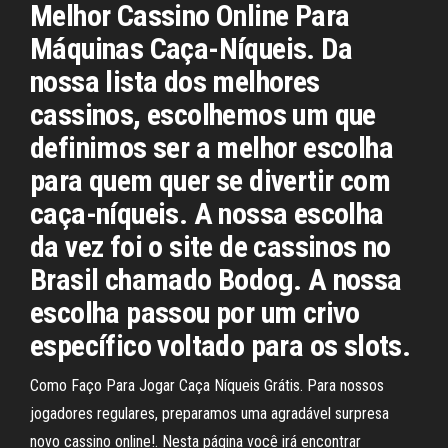
Melhor Cassino Online Para
Máquinas Caça-Níqueis. Da
nossa lista dos melhores
cassinos, escolhemos um que
definimos ser a melhor escolha
para quem quer se divertir com
caça-níqueis. A nossa escolha
da vez foi o site de cassinos no
Brasil chamado Bodog. A nossa
escolha passou por um crivo
específico voltado para os slots.
Como Faço Para Jogar Caça Níqueis Grátis. Para nossos
jogadores regulares, preparamos uma agradável surpresa
novo cassino online!. Nesta página você irá encontrar