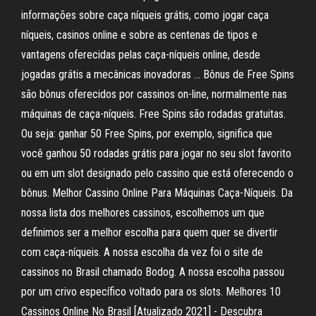
informações sobre caça níqueis grátis, como jogar caça
níqueis, casinos online e sobre as centenas de tipos e
vantagens oferecidas pelas caça-níqueis online, desde
jogadas grátis a mecânicas inovadoras … Bônus de Free Spins
são bônus oferecidos por cassinos on-line, normalmente nas
máquinas de caça-níqueis. Free Spins são rodadas gratuitas.
Ou seja: ganhar 50 Free Spins, por exemplo, significa que
você ganhou 50 rodadas grátis para jogar no seu slot favorito
ou em um slot designado pelo cassino que está oferecendo o
bônus. Melhor Cassino Online Para Máquinas Caça-Níqueis. Da
nossa lista dos melhores cassinos, escolhemos um que
definimos ser a melhor escolha para quem quer se divertir
com caça-níqueis. A nossa escolha da vez foi o site de
cassinos no Brasil chamado Bodog. A nossa escolha passou
por um crivo específico voltado para os slots. Melhores 10
Cassinos Online No Brasil [Atualizado 2021] - Descubra