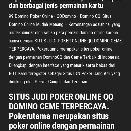
dan berbagai jenis permainan kartu
99 Domino Poker Online - QQDomino - Domino QQ. Situs
Domino Online Mudah Menang – Kemenangan adalah hal yang
mutlak diincar oleh setiap para pemain domino online karena
hanya dengan SITUS JUDI POKER ONLINE QQ DOMINO CEME
TERPERCAYA. Pokerutama merupakan situs poker online
dengan permainan DominoQQ dan Ceme Terbaik di Indonesia.
Dilengkapi dengan interface yang menarik serta bebas dari
BOT. Kami teregister sebagai Situs IDN Poker Uang Asli yang
didukung oleh Server Canggih dan Teraman.
SITUS JUDI POKER ONLINE QQ
DOMINO CEME TERPERCAYA.
Pokerutama merupakan situs
poker online dengan permainan