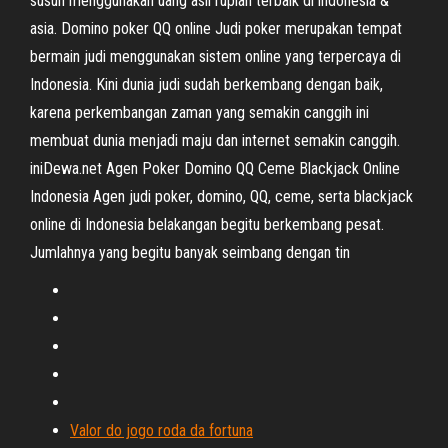
susun menggunakan uang asli rupiah terbaik di indonesia &
asia. Domino poker QQ online Judi poker merupakan tempat
bermain judi menggunakan sistem online yang terpercaya di
Indonesia. Kini dunia judi sudah berkembang dengan baik,
karena perkembangan zaman yang semakin canggih ini
membuat dunia menjadi maju dan internet semakin canggih.
iniDewa.net Agen Poker Domino QQ Ceme Blackjack Online
Indonesia Agen judi poker, domino, QQ, ceme, serta blackjack
online di Indonesia belakangan begitu berkembang pesat.
Jumlahnya yang begitu banyak seimbang dengan tin
Valor do jogo roda da fortuna