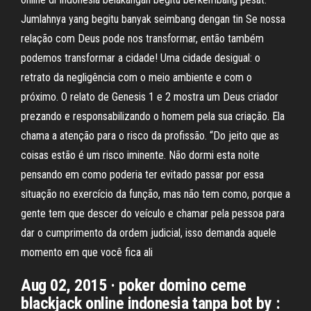
Jumlahnya yang begitu banyak seimbang dengan tin Se nossa
relação com Deus pode nos transformar, então também
podemos transformar a cidade! Uma cidade desigual: o
retrato da negligência com o meio ambiente e com o
próximo. O relato de Genesis 1 e 2 mostra um Deus criador
prezando e responsabilizando o homem pela sua criação. Ela
chama a atenção para o risco da profissão. “Do jeito que as
coisas estão é um risco iminente. Não dormi esta noite
pensando em como poderia ter evitado passar por essa
situação no exercício da função, mas não tem como, porque a
gente tem que descer do veículo e chamar pela pessoa para
dar o cumprimento da ordem judicial, isso demanda aquele
momento em que você fica ali
Aug 02, 2015 · poker domino ceme
blackjack online indonesia tanpa bot by :