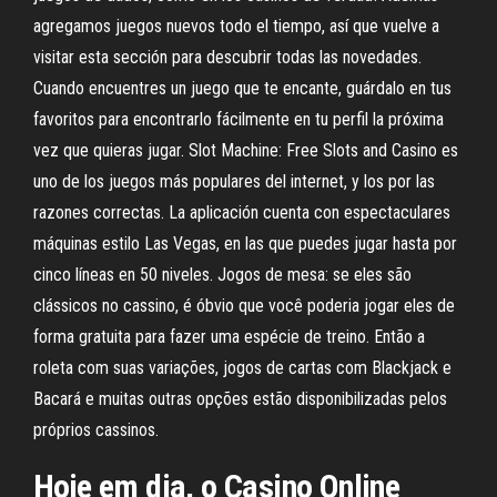
agregamos juegos nuevos todo el tiempo, así que vuelve a
visitar esta sección para descubrir todas las novedades.
Cuando encuentres un juego que te encante, guárdalo en tus
favoritos para encontrarlo fácilmente en tu perfil la próxima
vez que quieras jugar. Slot Machine: Free Slots and Casino es
uno de los juegos más populares del internet, y los por las
razones correctas. La aplicación cuenta con espectaculares
máquinas estilo Las Vegas, en las que puedes jugar hasta por
cinco líneas en 50 niveles. Jogos de mesa: se eles são
clássicos no cassino, é óbvio que você poderia jogar eles de
forma gratuita para fazer uma espécie de treino. Então a
roleta com suas variações, jogos de cartas com Blackjack e
Bacará e muitas outras opções estão disponibilizadas pelos
próprios cassinos.
Hoje em dia, o Casino Online