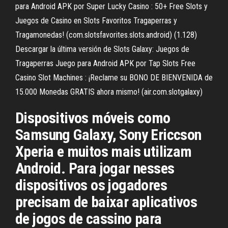
para Android APK por Super Lucky Casino : 50+ Free Slots y
Juegos de Casino en Slots Favoritos Tragaperras y
Tragamonedas! (com.slotsfavorites.slots.android) (1.128)
Descargar la última versión de Slots Galaxy: Juegos de
Tragaperras Juego para Android APK por Tap Slots Free
Casino Slot Machines : ¡Reclame su BONO DE BIENVENIDA de
15.000 Monedas GRATIS ahora mismo! (air.com.slotgalaxy)
Dispositivos móveis como
Samsung Galaxy, Sony Ericcson
Xperia e muitos mais utilizam
Android. Para jogar nesses
dispositivos os jogadores
precisam de baixar aplicativos
de jogos de cassino para