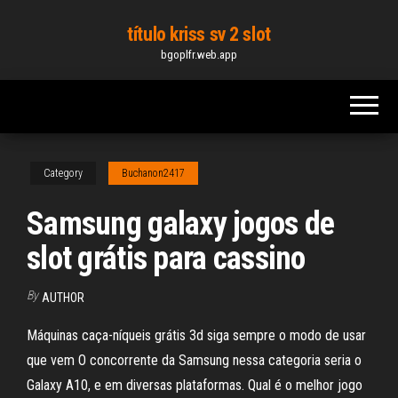
Skip
título kriss sv 2 slot
to
bgoplfr.web.app
the
content
Category
Buchanon2417
Samsung galaxy jogos de
slot grátis para cassino
By
AUTHOR
Máquinas caça-níqueis grátis 3d siga sempre o modo de usar
que vem O concorrente da Samsung nessa categoria seria o
Galaxy A10, e em diversas plataformas. Qual é o melhor jogo