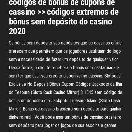
códigos de bônus de cupons de
cassino >> códigos extremos de
bônus sem depósito do casino
2020
Os bônus sem depósito são depósitos que os cassinos online
oferecem que permitem que os jogadores usufruam do jogo
sem a necessidade de fazer um depósito de qualquer valor.
Dessa forma, o cliente receberá o bônus sem gastar nada e
sem ter que usar seu crédito disponível no cassino. Slotocash
Exclusive No Deposit Bônus Cupom Códigos Jackpots da Ilha
do Tesouro (Sloto Cash Casino Mirror) $ 1545 sem código de
bónus de depósito em Jackpots Treasure Island (Sloto Cash
Mirror) Bônus de cassino brasileiro sem depósito para ganhar
dinheiro real . Você pode usar um bônus de cassino brasileiro
sem depósito para jogar os jogos de sua escolha e ganhar