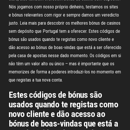
Nós jogamos com nosso próprio dinheiro, testamos os sites
e bónus relevantes com rigor e sempre damos um veredicto
justo. Leia mais para descobrir os melhores bónus de casinos
sem depósito que Portugal tem a oferecer. Estes códigos de
bónus são usados quando te registas como novo cliente e
dão acesso ao bónus de boas-vindas que está a ser oferecido
pela casa de apostas nesse dado momento. Os códigos em si
não têm um valor alto ou único – mas é importante que os
memorizes de forma a poderes introduzi-los no momento em
que registas a tua nova conta.
Estes códigos de bónus são
usados quando te registas como
novo cliente e dão acesso ao
bónus de boas-vindas que está a